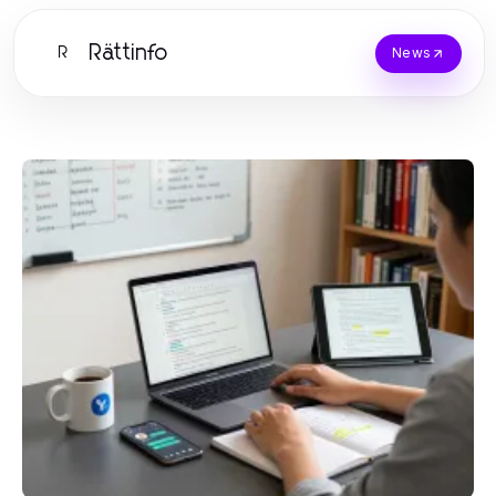
Rättinfo
R
News